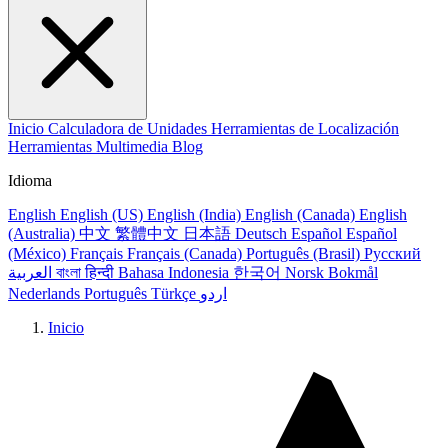
Inicio
Calculadora de Unidades
Herramientas de Localización
Herramientas Multimedia
Blog
Idioma
English
English (US)
English (India)
English (Canada)
English
(Australia)
中文
繁體中文
日本語
Deutsch
Español
Español
(México)
Français
Français (Canada)
Português (Brasil)
Русский
العربية
বাংলা
हिन्दी
Bahasa Indonesia
한국어
Norsk Bokmål
Nederlands
Português
Türkçe
اردو
Inicio