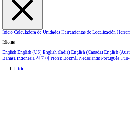
Inicio
Calculadora de Unidades
Herramientas de Localización
Herram
Idioma
English
English (US)
English (India)
English (Canada)
English (Aust
Bahasa Indonesia
한국어
Norsk Bokmål
Nederlands
Português
Türk
Inicio