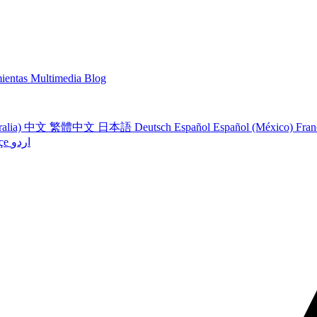
ientas Multimedia
Blog
ralia)
中文
繁體中文
日本語
Deutsch
Español
Español (México)
Fran
çe
اردو