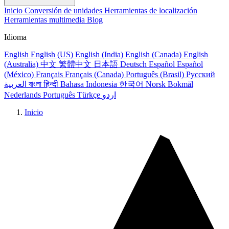
Inicio
Conversión de unidades
Herramientas de localización
Herramientas multimedia
Blog
Idioma
English
English (US)
English (India)
English (Canada)
English
(Australia)
中文
繁體中文
日本語
Deutsch
Español
Español
(México)
Français
Français (Canada)
Português (Brasil)
Русский
العربية
বাংলা
हिन्दी
Bahasa Indonesia
한국어
Norsk Bokmål
Nederlands
Português
Türkçe
اردو
Inicio