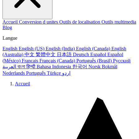
Accueil
Conversion d unites
Outils de localisation
Outils multimedia
Blog
Langue
English
English (US)
English (India)
English (Canada)
English
(Australia)
中文
繁體中文
日本語
Deutsch
Español
Español
(México)
Français
Français (Canada)
Português (Brasil)
Русский
العربية
বাংলা
हिन्दी
Bahasa Indonesia
한국어
Norsk Bokmål
Nederlands
Português
Türkçe
اردو
Accueil