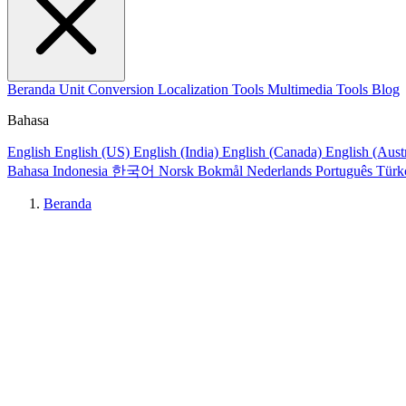
Beranda
Unit Conversion
Localization Tools
Multimedia Tools
Blog
Bahasa
English
English (US)
English (India)
English (Canada)
English (Aust
Bahasa Indonesia
한국어
Norsk Bokmål
Nederlands
Português
Türk
Beranda