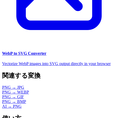
WebP to SVG Converter
Vectorize WebP images into SVG output directly in your browser
関連する変換
PNG → JPG
PNG → WEBP
PNG → GIF
PNG → BMP
AI → PNG