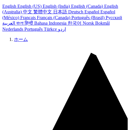
English
English (US)
English (India)
English (Canada)
English
(Australia)
中文
繁體中文
日本語
Deutsch
Español
Español
(México)
Français
Français (Canada)
Português (Brasil)
Русский
العربية
বাংলা
हिन्दी
Bahasa Indonesia
한국어
Norsk Bokmål
Nederlands
Português
Türkçe
اردو
ホーム