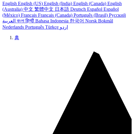
English
English (US)
English (India)
English (Canada)
English
(Australia)
中文
繁體中文
日本語
Deutsch
Español
Español
(México)
Français
Français (Canada)
Português (Brasil)
Русский
العربية
বাংলা
हिन्दी
Bahasa Indonesia
한국어
Norsk Bokmål
Nederlands
Português
Türkçe
اردو
홈