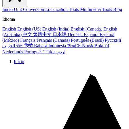
Início
Unit Conversion
Localization Tools
Multimedia Tools
Blog
Idioma
English
English (US)
English (India)
English (Canada)
English
(Australia)
中文
繁體中文
日本語
Deutsch
Español
Español
(México)
Français
Français (Canada)
Português (Brasil)
Русский
العربية
বাংলা
हिन्दी
Bahasa Indonesia
한국어
Norsk Bokmål
Nederlands
Português
Türkçe
اردو
Início