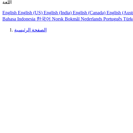
اللغة
English
English (US)
English (India)
English (Canada)
English (Aust
Bahasa Indonesia
한국어
Norsk Bokmål
Nederlands
Português
Türk
الصفحة الرئيسية