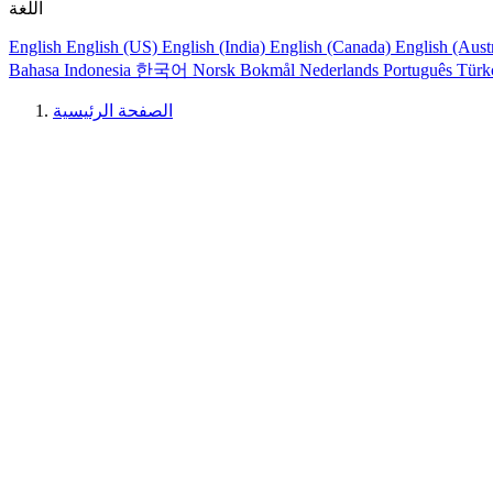
اللغة
English
English (US)
English (India)
English (Canada)
English (Aust
Bahasa Indonesia
한국어
Norsk Bokmål
Nederlands
Português
Türk
الصفحة الرئيسية