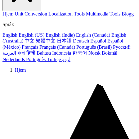
Hjem
Unit Conversion
Localization Tools
Multimedia Tools
Blogg
Språk
English
English (US)
English (India)
English (Canada)
English
(Australia)
中文
繁體中文
日本語
Deutsch
Español
Español
(México)
Français
Français (Canada)
Português (Brasil)
Русский
العربية
বাংলা
हिन्दी
Bahasa Indonesia
한국어
Norsk Bokmål
Nederlands
Português
Türkçe
اردو
Hjem