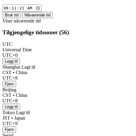
Bruk tid
Nåværende tid
Viser nåværende tid
Tilgjengelige tidssoner (
56
)
UTC
Universal Time
UTC+0
Legg til
Shanghai
Lagt til
CST • China
UTC+8
Fjern
Beijing
CST • China
UTC+8
Legg til
Tokyo
Lagt til
JST • Japan
UTC+9
Fjern
Seoul