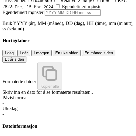
Tidsstempel:
Relativt:
RFC
1710460800
2 dager siden
2822:
Egendefinert mønster
Fre, 15 Mar 2024
Egendefinert mønster
Bruk YYYY (år), MM (måned), DD (dag), HH (time), mm (minutt),
ss (sekund)
Hurtigdatoer
I dag
I går
I morgen
En uke siden
En måned siden
Et år siden
Formaterte datoer
Kopier alle
Skriv inn en dato for å se formaterte resultater...
Påvist format
-
Ukedag
-
Datoinformasjon