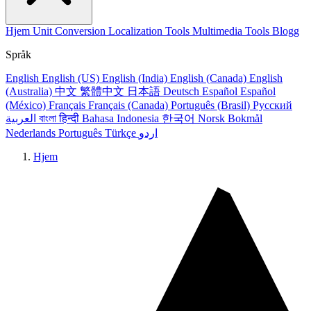
Hjem
Unit Conversion
Localization Tools
Multimedia Tools
Blogg
Språk
English
English (US)
English (India)
English (Canada)
English
(Australia)
中文
繁體中文
日本語
Deutsch
Español
Español
(México)
Français
Français (Canada)
Português (Brasil)
Русский
العربية
বাংলা
हिन्दी
Bahasa Indonesia
한국어
Norsk Bokmål
Nederlands
Português
Türkçe
اردو
Hjem