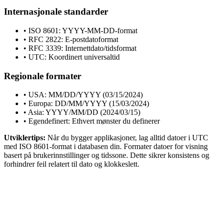
Internasjonale standarder
• ISO 8601: YYYY-MM-DD-format
• RFC 2822: E-postdatoformat
• RFC 3339: Internettdato/tidsformat
• UTC: Koordinert universaltid
Regionale formater
• USA: MM/DD/YYYY (03/15/2024)
• Europa: DD/MM/YYYY (15/03/2024)
• Asia: YYYY/MM/DD (2024/03/15)
• Egendefinert: Ethvert mønster du definerer
Utviklertips:
Når du bygger applikasjoner, lag alltid datoer i UTC
med ISO 8601-format i databasen din. Formater datoer for visning
basert på brukerinnstillinger og tidssone. Dette sikrer konsistens og
forhindrer feil relatert til dato og klokkeslett.