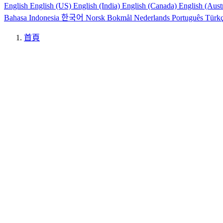
English
English (US)
English (India)
English (Canada)
English (Aust
Bahasa Indonesia
한국어
Norsk Bokmål
Nederlands
Português
Türk
首頁