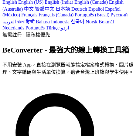
English
English (US)
English (India)
English (Canada)
English
(Australia)
中文
繁體中文
日本語
Deutsch
Español
Español
(México)
Français
Français (Canada)
Português (Brasil)
Русский
العربية
বাংলা
हिन्दी
Bahasa Indonesia
한국어
Norsk Bokmål
Nederlands
Português
Türkçe
اردو
無需註冊 · 隱私權優先
BeConverter - 最強大的線上轉換工具箱
不用安裝 App，直接在瀏覽器就能搞定檔案格式轉換、圖片處
理、文字編碼與生活單位換算，適合台灣上班族與學生使用。