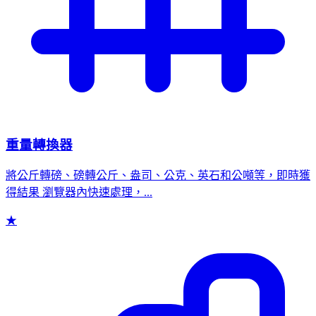
重量轉換器
將公斤轉磅、磅轉公斤、盎司、公克、英石和公噸等，即時獲
得結果 瀏覽器內快速處理，...
★