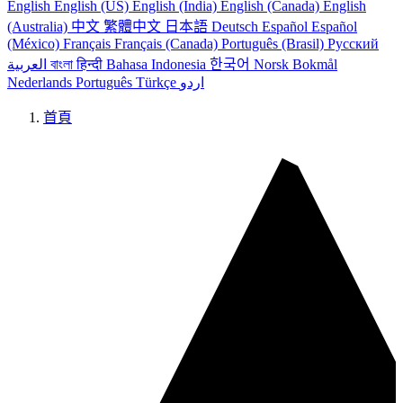
English
English (US)
English (India)
English (Canada)
English
(Australia)
中文
繁體中文
日本語
Deutsch
Español
Español
(México)
Français
Français (Canada)
Português (Brasil)
Русский
العربية
বাংলা
हिन्दी
Bahasa Indonesia
한국어
Norsk Bokmål
Nederlands
Português
Türkçe
اردو
首頁