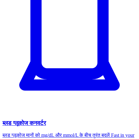
ब्लड ग्लूकोज कनवर्टर
ब्लड ग्लूकोज मानों को mg/dL और mmol/L के बीच तुरंत बदलें Fast in your