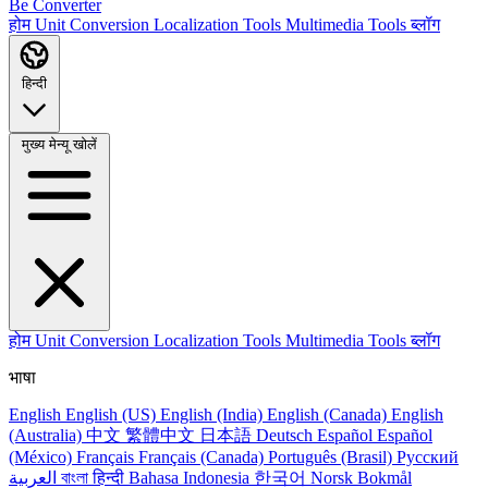
Be Converter
होम
Unit Conversion
Localization Tools
Multimedia Tools
ब्लॉग
हिन्दी
मुख्य मेन्यू खोलें
होम
Unit Conversion
Localization Tools
Multimedia Tools
ब्लॉग
भाषा
English
English (US)
English (India)
English (Canada)
English
(Australia)
中文
繁體中文
日本語
Deutsch
Español
Español
(México)
Français
Français (Canada)
Português (Brasil)
Русский
العربية
বাংলা
हिन्दी
Bahasa Indonesia
한국어
Norsk Bokmål