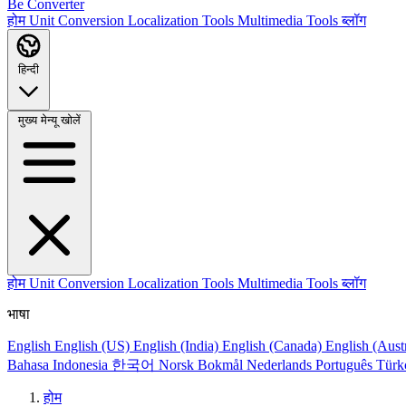
Be Converter
होम
Unit Conversion
Localization Tools
Multimedia Tools
ब्लॉग
हिन्दी
मुख्य मेन्यू खोलें
होम
Unit Conversion
Localization Tools
Multimedia Tools
ब्लॉग
भाषा
English
English (US)
English (India)
English (Canada)
English (Aust
Bahasa Indonesia
한국어
Norsk Bokmål
Nederlands
Português
Türk
होम