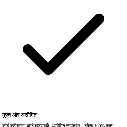
मुफ्त और असीमित
कोई पंजीकरण, कोई वॉटरमार्क, असीमित रूपांतरण। हमेशा 100% मुफ्त