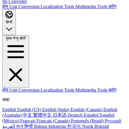
Be Converter
होम
Unit Conversion
Localization Tools
Multimedia Tools
ब्लॉग
हिन्दी
मुख्य मेन्यू खोलें
होम
Unit Conversion
Localization Tools
Multimedia Tools
ब्लॉग
भाषा
English
English (US)
English (India)
English (Canada)
English
(Australia)
中文
繁體中文
日本語
Deutsch
Español
Español
(México)
Français
Français (Canada)
Português (Brasil)
Русский
العربية
বাংলা
हिन्दी
Bahasa Indonesia
한국어
Norsk Bokmål