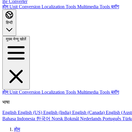
Be Converter
होम
Unit Conversion
Localization Tools
Multimedia Tools
ब्लॉग
हिन्दी
मुख्य मेन्यू खोलें
होम
Unit Conversion
Localization Tools
Multimedia Tools
ब्लॉग
भाषा
English
English (US)
English (India)
English (Canada)
English (Aust
Bahasa Indonesia
한국어
Norsk Bokmål
Nederlands
Português
Türk
होम