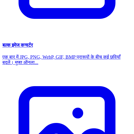
बल्क इमेज कन्वर्टर
एक बार में JPG, PNG, WebP, GIF, BMP प्रारूपों के बीच कई छवियाँ
बदलें। मुफ्त ऑनला...