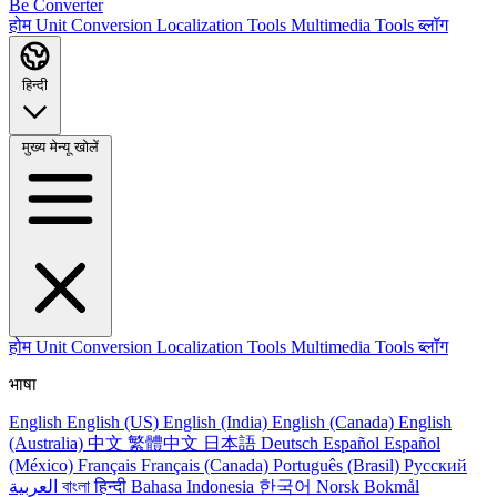
Be Converter
होम
Unit Conversion
Localization Tools
Multimedia Tools
ब्लॉग
हिन्दी
मुख्य मेन्यू खोलें
होम
Unit Conversion
Localization Tools
Multimedia Tools
ब्लॉग
भाषा
English
English (US)
English (India)
English (Canada)
English
(Australia)
中文
繁體中文
日本語
Deutsch
Español
Español
(México)
Français
Français (Canada)
Português (Brasil)
Русский
العربية
বাংলা
हिन्दी
Bahasa Indonesia
한국어
Norsk Bokmål