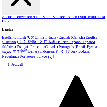
Accueil
Conversion d unites
Outils de localisation
Outils multimedia
Blog
Langue
English
English (US)
English (India)
English (Canada)
English
(Australia)
中文
繁體中文
日本語
Deutsch
Español
Español
(México)
Français
Français (Canada)
Português (Brasil)
Русский
العربية
বাংলা
हिन्दी
Bahasa Indonesia
한국어
Norsk Bokmål
Nederlands
Português
Türkçe
اردو
Accueil