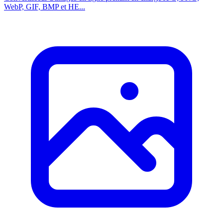
WebP, GIF, BMP et HE...