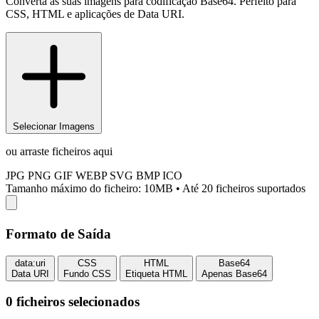
Converta as suas imagens para codificação Base64. Perfeito para
CSS, HTML e aplicações de Data URI.
Selecionar Imagens
ou arraste ficheiros aqui
JPG
PNG
GIF
WEBP
SVG
BMP
ICO
Tamanho máximo do ficheiro: 10MB
•
Até 20 ficheiros suportados
Formato de Saída
data:uri
CSS
HTML
Base64
Data URI
Fundo CSS
Etiqueta HTML
Apenas Base64
0
ficheiros selecionados