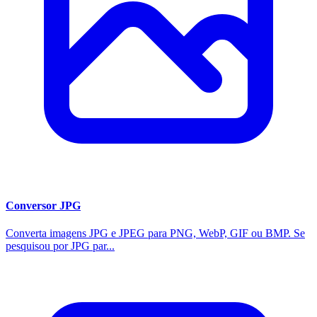
Conversor JPG
Converta imagens JPG e JPEG para PNG, WebP, GIF ou BMP. Se
pesquisou por JPG par...