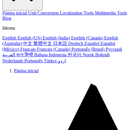
Página inicial
Unit Conversion
Localization Tools
Multimedia Tools
Blog
Idioma
English
English (US)
English (India)
English (Canada)
English
(Australia)
中文
繁體中文
日本語
Deutsch
Español
Español
(México)
Français
Français (Canada)
Português (Brasil)
Русский
العربية
বাংলা
हिन्दी
Bahasa Indonesia
한국어
Norsk Bokmål
Nederlands
Português
Türkçe
اردو
Página inicial