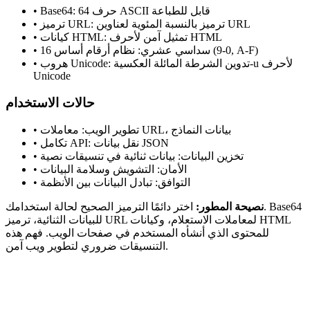
• Base64: 64 حرف ASCII قابل للطباعة
• ترميز URL: ترميز بالنسبة المئوية لعناوين URL
• كيانات HTML: تمثيل آمن لأحرف HTML
• سداسي عشري: نظام أرقام أساس 16 (0-9, A-F)
• هروب Unicode: تدوين الشرطة المائلة العكسية-u لأحرف
Unicode
حالات الاستخدام
• تطوير الويب: معاملات URL، بيانات النماذج
• تكامل API: نقل بيانات JSON
• تخزين البيانات: بيانات ثنائية في تنسيقات نصية
• الأمان: التشويش وسلامة البيانات
• التوافق: تبادل البيانات بين الأنظمة
نصيحة المطور:
اختر دائمًا الترميز الصحيح لحالة استخدامك. Base64
للبيانات الثنائية، ترميز URL لمعاملات الاستعلام، وكيانات HTML
للمحتوى الذي أنشأه المستخدم في صفحات الويب. فهم هذه
التنسيقات ضروري لتطوير ويب آمن.