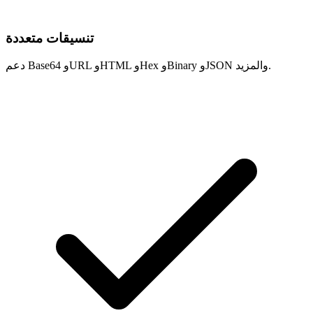
تنسيقات متعددة
دعم Base64 وURL وHTML وHex وBinary وJSON والمزيد.