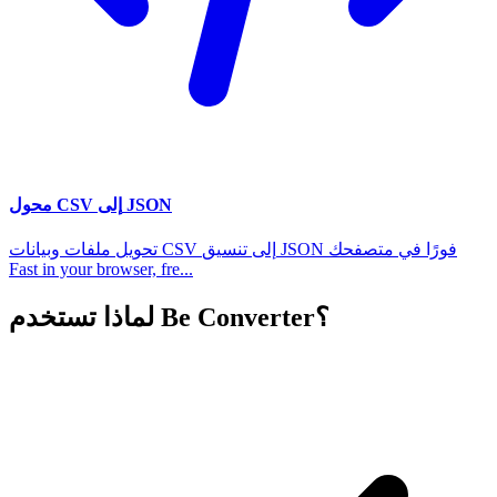
محول CSV إلى JSON
تحويل ملفات وبيانات CSV إلى تنسيق JSON فورًا في متصفحك
Fast in your browser, fre...
لماذا تستخدم Be Converter؟