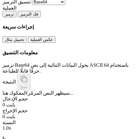
تنسيق الترميز
العملية
فك الترميز
ترميز
إجراءات سريعة
عكس العملية
تحميل مثال
معلومات التنسيق
ترميز Base64 يحول البيانات الثنائية إلى نص ASCII باستخدام 64
حرفًا قابلًا للطباعة.
النتيجة
نسخ
سيظهر النص المرمّز/المفكوك هنا...
حجم الإدخال
0 بايت
حجم الإخراج
0 بايت
النسبة
1.0x