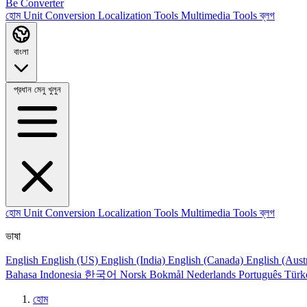
Be Converter
হোম
Unit Conversion
Localization Tools
Multimedia Tools
ব্লগ
বাংলা
প্রধান মেনু খুলুন
হোম
Unit Conversion
Localization Tools
Multimedia Tools
ব্লগ
ভাষা
English
English (US)
English (India)
English (Canada)
English (Aust
Bahasa Indonesia
한국어
Norsk Bokmål
Nederlands
Português
Türk
হোম