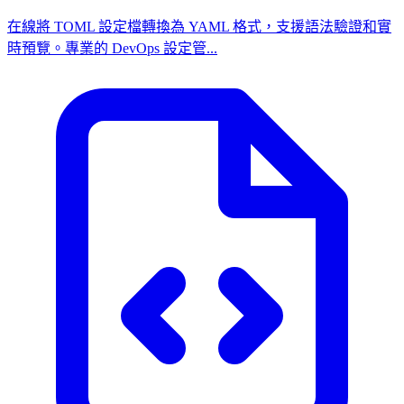
在線將 TOML 設定檔轉換為 YAML 格式，支援語法驗證和實
時預覽。專業的 DevOps 設定管...