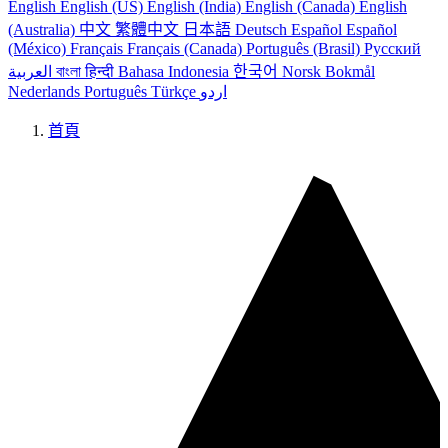
English
English (US)
English (India)
English (Canada)
English
(Australia)
中文
繁體中文
日本語
Deutsch
Español
Español
(México)
Français
Français (Canada)
Português (Brasil)
Русский
العربية
বাংলা
हिन्दी
Bahasa Indonesia
한국어
Norsk Bokmål
Nederlands
Português
Türkçe
اردو
首頁