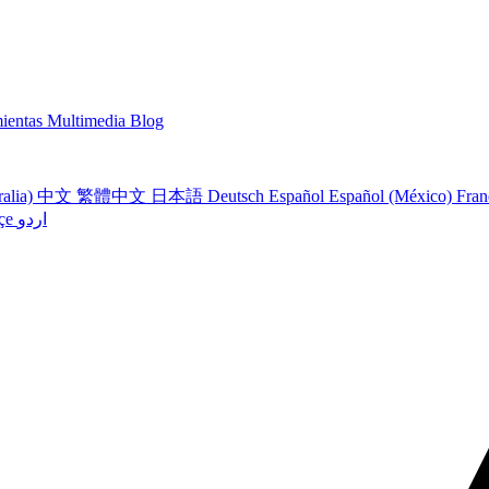
ientas Multimedia
Blog
ralia)
中文
繁體中文
日本語
Deutsch
Español
Español (México)
Fran
çe
اردو