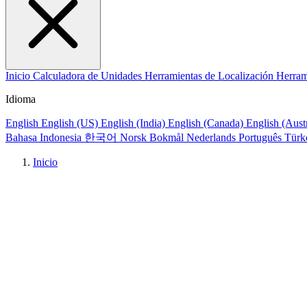
Inicio
Calculadora de Unidades
Herramientas de Localización
Herram
Idioma
English
English (US)
English (India)
English (Canada)
English (Aust
Bahasa Indonesia
한국어
Norsk Bokmål
Nederlands
Português
Türk
Inicio