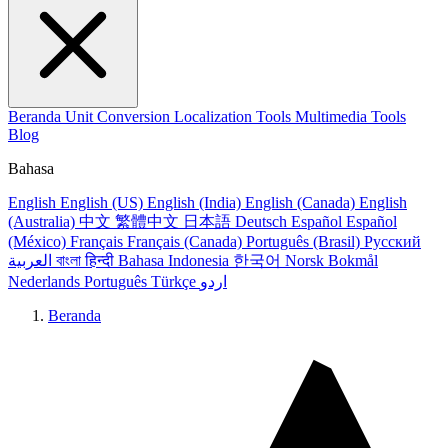
Beranda
Unit Conversion
Localization Tools
Multimedia Tools
Blog
Bahasa
English
English (US)
English (India)
English (Canada)
English
(Australia)
中文
繁體中文
日本語
Deutsch
Español
Español
(México)
Français
Français (Canada)
Português (Brasil)
Русский
العربية
বাংলা
हिन्दी
Bahasa Indonesia
한국어
Norsk Bokmål
Nederlands
Português
Türkçe
اردو
Beranda