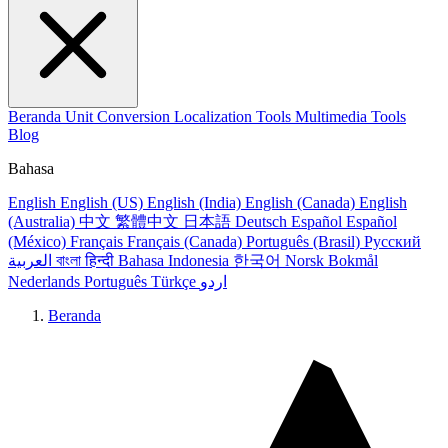
Beranda
Unit Conversion
Localization Tools
Multimedia Tools
Blog
Bahasa
English
English (US)
English (India)
English (Canada)
English
(Australia)
中文
繁體中文
日本語
Deutsch
Español
Español
(México)
Français
Français (Canada)
Português (Brasil)
Русский
العربية
বাংলা
हिन्दी
Bahasa Indonesia
한국어
Norsk Bokmål
Nederlands
Português
Türkçe
اردو
Beranda