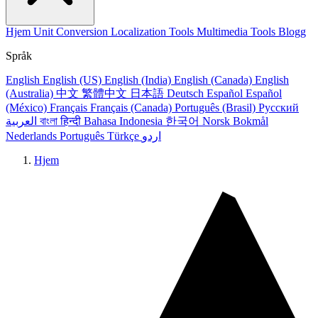
Hjem
Unit Conversion
Localization Tools
Multimedia Tools
Blogg
Språk
English
English (US)
English (India)
English (Canada)
English
(Australia)
中文
繁體中文
日本語
Deutsch
Español
Español
(México)
Français
Français (Canada)
Português (Brasil)
Русский
العربية
বাংলা
हिन्दी
Bahasa Indonesia
한국어
Norsk Bokmål
Nederlands
Português
Türkçe
اردو
Hjem