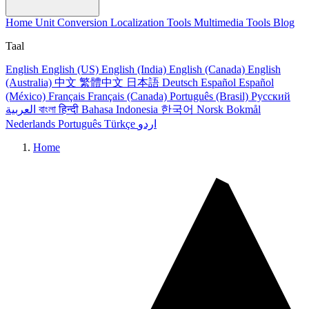
Home
Unit Conversion
Localization Tools
Multimedia Tools
Blog
Taal
English
English (US)
English (India)
English (Canada)
English
(Australia)
中文
繁體中文
日本語
Deutsch
Español
Español
(México)
Français
Français (Canada)
Português (Brasil)
Русский
العربية
বাংলা
हिन्दी
Bahasa Indonesia
한국어
Norsk Bokmål
Nederlands
Português
Türkçe
اردو
Home