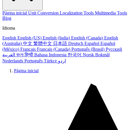
Página inicial
Unit Conversion
Localization Tools
Multimedia Tools
Blog
Idioma
English
English (US)
English (India)
English (Canada)
English
(Australia)
中文
繁體中文
日本語
Deutsch
Español
Español
(México)
Français
Français (Canada)
Português (Brasil)
Русский
العربية
বাংলা
हिन्दी
Bahasa Indonesia
한국어
Norsk Bokmål
Nederlands
Português
Türkçe
اردو
Página inicial