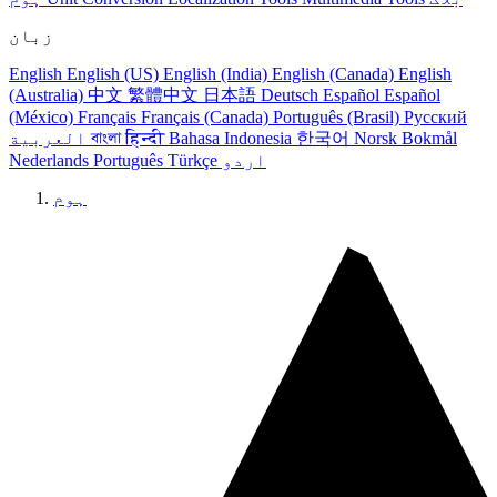
زبان
English
English (US)
English (India)
English (Canada)
English
(Australia)
中文
繁體中文
日本語
Deutsch
Español
Español
(México)
Français
Français (Canada)
Português (Brasil)
Русский
Norsk Bokmål
한국어
Bahasa Indonesia
हिन्दी
বাংলা
العربية
اردو
Türkçe
Português
Nederlands
ہوم