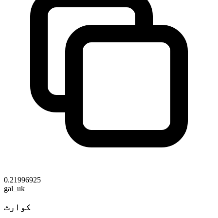
0.21996925
gal_uk
کوارٹ