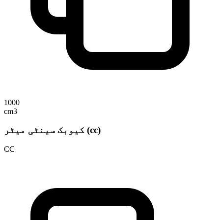
1000
cm3
کیوبک سینٹی میٹر (cc)
CC