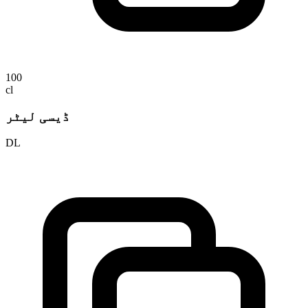
100
cl
ڈیسی لیٹر
DL