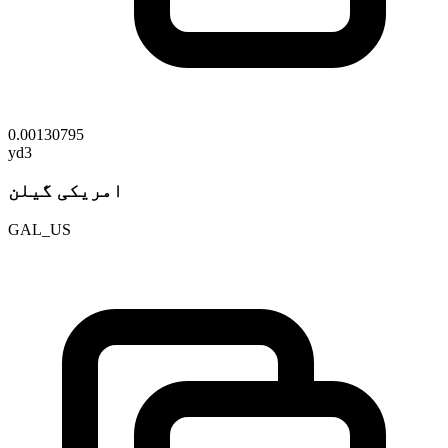
0.00130795
yd3
امریکی گیلن
GAL_US