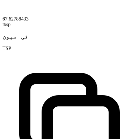
67.62788433
tbsp
ٹی اسپون
TSP