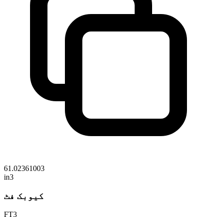
61.02361003
in3
کیوبک فٹ
FT3