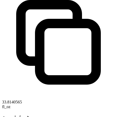
33.8140565
fl_oz
ٹیبل اسپون