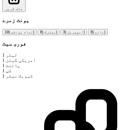
صاف کریں
یونٹ زمرے
مائع (8)
امپیریل (3)
میٹرک (8)
تمام یونٹس (19)
فوری سیٹ
1 لیٹر
1 امریکی گیلن
1 پائنٹ
1 کپ
1 کیوبک میٹر