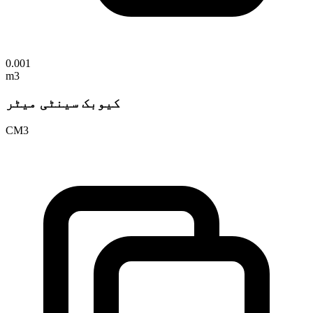
0.001
m3
کیوبک سینٹی میٹر
CM3