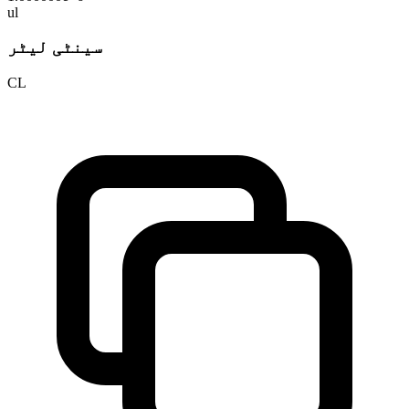
ul
سینٹی لیٹر
CL