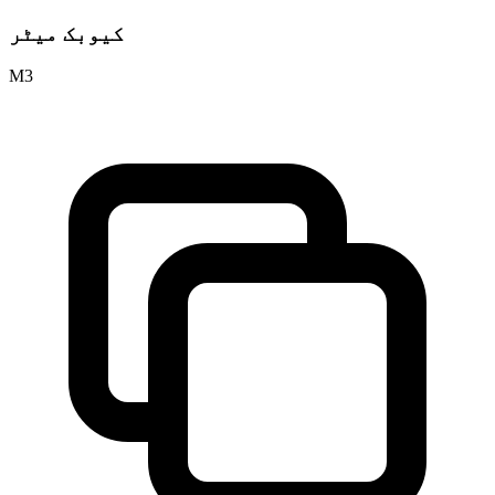
کیوبک میٹر
M3