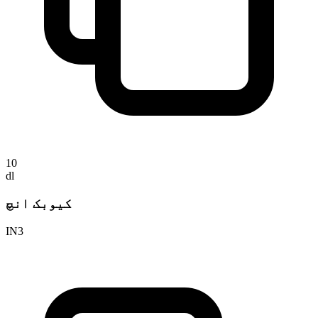
10
dl
کیوبک انچ
IN3