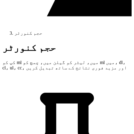
حجم کنورٹر
حجم کنورٹر
کپ کو ml میں، لیٹر کو گیلن میں، چمچ کو ml میں، dl،
cl، ul، cc، اور مزید فوری نتائج کے ساتھ تبدیل کریں