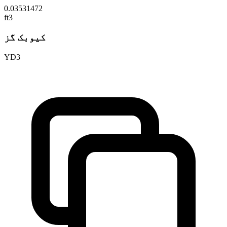
0.03531472
ft3
کیوبک گز
YD3