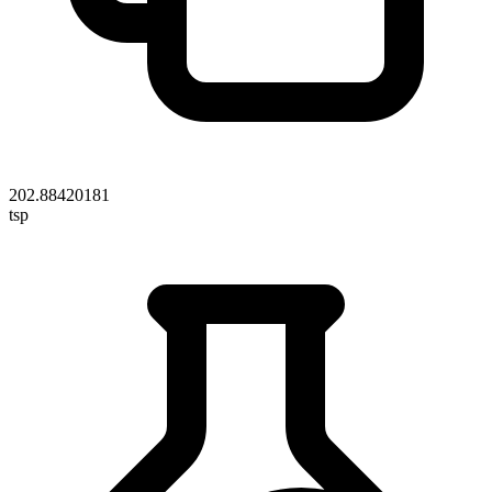
202.88420181
tsp