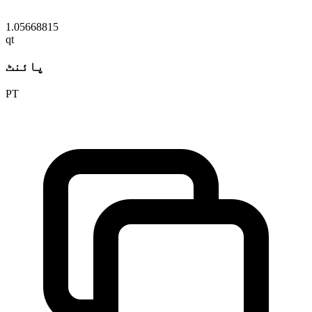
1.05668815
qt
پائنٹ
PT