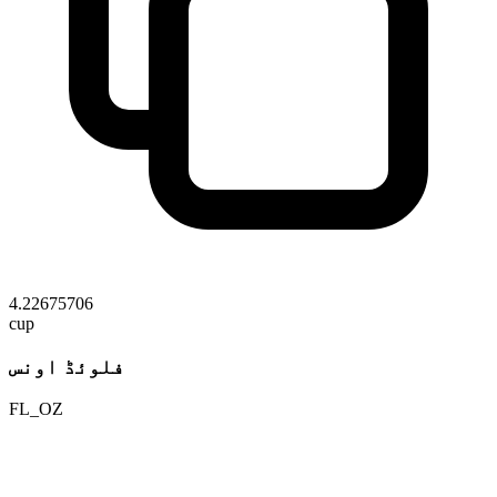
4.22675706
cup
فلوئڈ اونس
FL_OZ