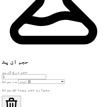
حجم ان پٹ
حجم درج کریں
سے یونٹ
معیاری حجم پیمائش یونٹ