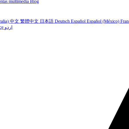
ntas multimedia
Blog
ralia)
中文
繁體中文
日本語
Deutsch
Español
Español (México)
Fran
çe
اردو