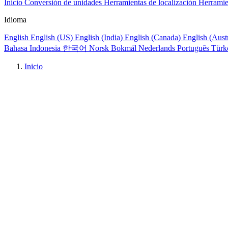
Inicio
Conversión de unidades
Herramientas de localización
Herramie
Idioma
English
English (US)
English (India)
English (Canada)
English (Aust
Bahasa Indonesia
한국어
Norsk Bokmål
Nederlands
Português
Türk
Inicio