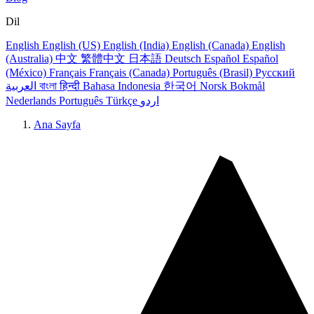
Dil
English
English (US)
English (India)
English (Canada)
English
(Australia)
中文
繁體中文
日本語
Deutsch
Español
Español
(México)
Français
Français (Canada)
Português (Brasil)
Русский
العربية
বাংলা
हिन्दी
Bahasa Indonesia
한국어
Norsk Bokmål
Nederlands
Português
Türkçe
اردو
Ana Sayfa