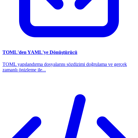
TOML'den YAML'ye Dönüştürücü
TOML yapılandırma dosyalarını sözdizimi doğrulama ve gerçek
zamanlı önizleme ile...