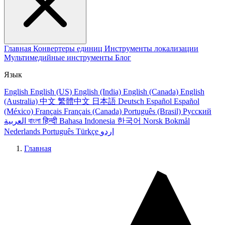
Главная
Конвертеры единиц
Инструменты локализации
Мультимедийные инструменты
Блог
Язык
English
English (US)
English (India)
English (Canada)
English
(Australia)
中文
繁體中文
日本語
Deutsch
Español
Español
(México)
Français
Français (Canada)
Português (Brasil)
Русский
العربية
বাংলা
हिन्दी
Bahasa Indonesia
한국어
Norsk Bokmål
Nederlands
Português
Türkçe
اردو
Главная