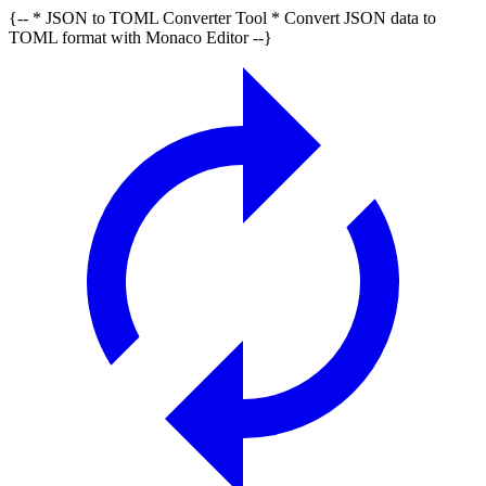
{-- * JSON to TOML Converter Tool * Convert JSON data to
TOML format with Monaco Editor --}