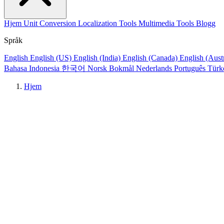
Hjem
Unit Conversion
Localization Tools
Multimedia Tools
Blogg
Språk
English
English (US)
English (India)
English (Canada)
English (Aust
Bahasa Indonesia
한국어
Norsk Bokmål
Nederlands
Português
Türk
Hjem