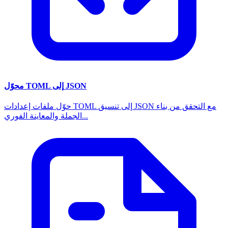
محوّل TOML إلى JSON
حوّل ملفات إعدادات TOML إلى تنسيق JSON مع التحقق من بناء
الجملة والمعاينة الفوري...