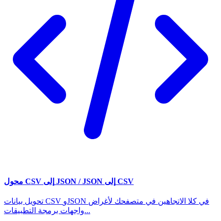
محول CSV إلى JSON / JSON إلى CSV
تحويل بيانات CSV وJSON في كلا الاتجاهين في متصفحك لأغراض
واجهات برمجة التطبيقات...