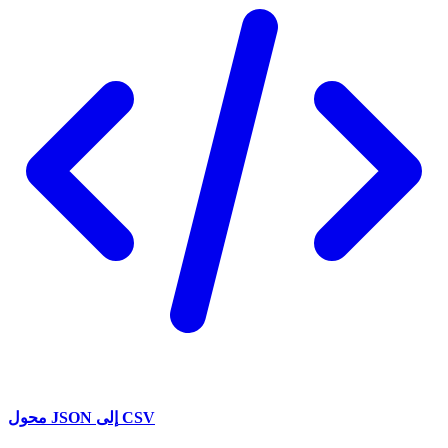
محول JSON إلى CSV