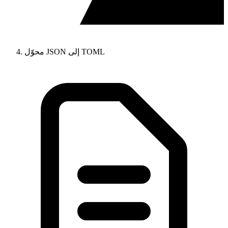
محوّل JSON إلى TOML