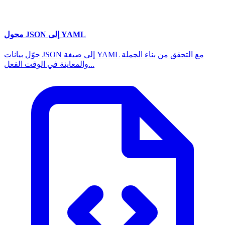
محول JSON إلى YAML
حوّل بيانات JSON إلى صيغة YAML مع التحقق من بناء الجملة
والمعاينة في الوقت الفعل...