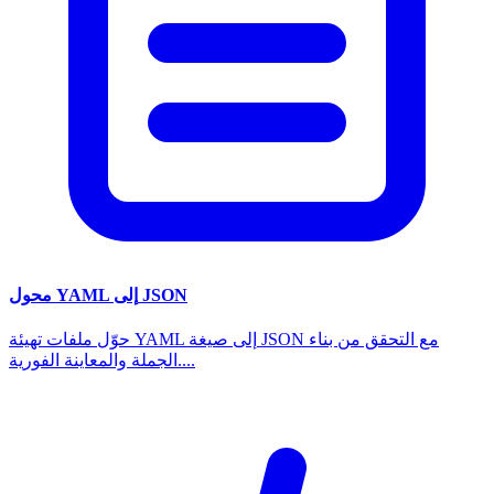
محول YAML إلى JSON
حوّل ملفات تهيئة YAML إلى صيغة JSON مع التحقق من بناء
الجملة والمعاينة الفورية....