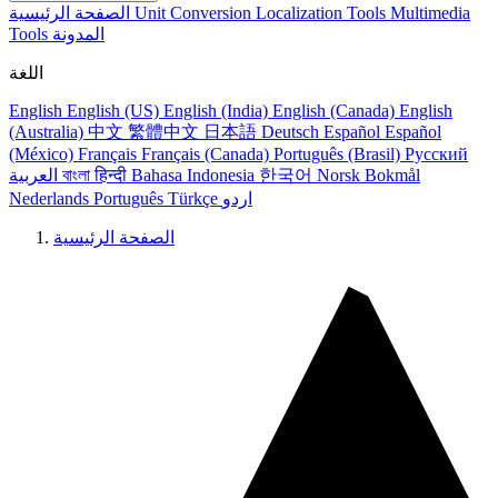
Multimedia
Localization Tools
Unit Conversion
الصفحة الرئيسية
المدونة
Tools
اللغة
English
English (US)
English (India)
English (Canada)
English
(Australia)
中文
繁體中文
日本語
Deutsch
Español
Español
(México)
Français
Français (Canada)
Português (Brasil)
Русский
Norsk Bokmål
한국어
Bahasa Indonesia
हिन्दी
বাংলা
العربية
اردو
Türkçe
Português
Nederlands
الصفحة الرئيسية