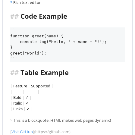
*
Rich text editor
##
 Code Example
```
function greet(name) {
    console.log("Hello, " + name + "!");
}
greet("World");
```
##
 Table Example
|
 Feature 
|
 Supported 
|
| ------- | --------- |
|
 Bold 
|
 ✓ 
|
|
 Italic 
|
 ✓ 
|
|
 Links 
|
 ✓ 
|
> 
This is a blockquote. HTML makes web pages dynamic!
[
Visit GitHub
](
https://github.com
)