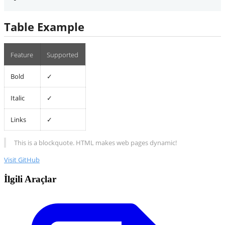
Table Example
Feature
Supported
Bold
✓
Italic
✓
Links
✓
This is a blockquote. HTML makes web pages dynamic!
Visit GitHub
İlgili Araçlar