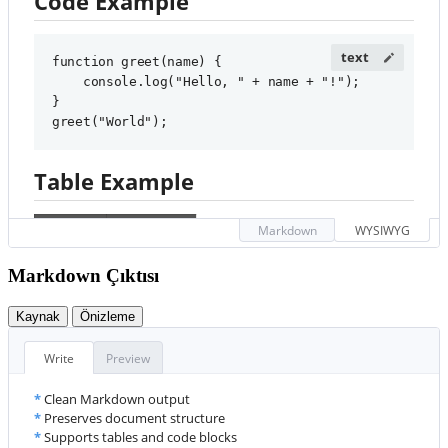
Code Example
function greet(name) {

    console.log("Hello, " + name + "!");

}

greet("World");
Table Example
#
 Welcome to HTML to 
Markdown
WYSIWYG
Feature
Supported
Markdown Converter
Markdown Çıktısı
Bold
✓
Convert your 
**
HTML
**
 to 
*
Markdown
*
 with ease!
Kaynak
Önizleme
Italic
✓
##
 Features
Write
Preview
Links
✓
*
Clean Markdown output
This is a blockquote. HTML makes web pages dynamic!
*
Preserves document structure
*
Supports tables and code blocks
Visit GitHub