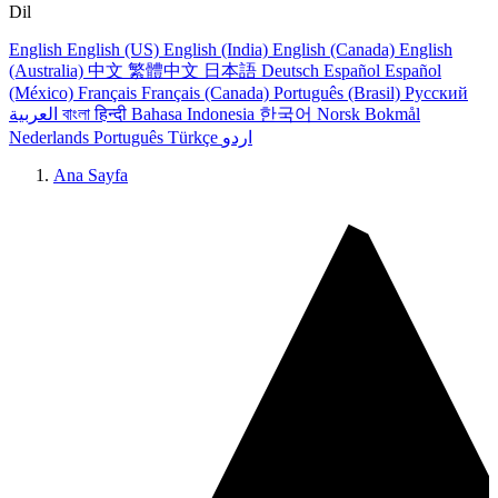
Dil
English
English (US)
English (India)
English (Canada)
English
(Australia)
中文
繁體中文
日本語
Deutsch
Español
Español
(México)
Français
Français (Canada)
Português (Brasil)
Русский
العربية
বাংলা
हिन्दी
Bahasa Indonesia
한국어
Norsk Bokmål
Nederlands
Português
Türkçe
اردو
Ana Sayfa