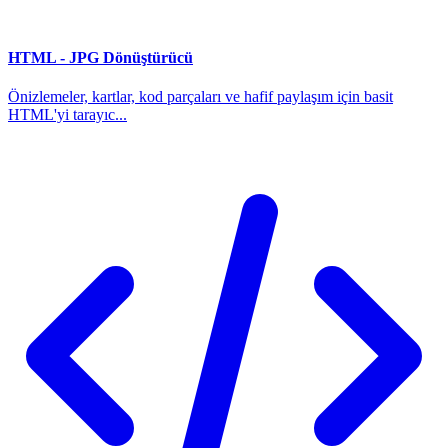
HTML - JPG Dönüştürücü
Önizlemeler, kartlar, kod parçaları ve hafif paylaşım için basit
HTML'yi tarayıc...