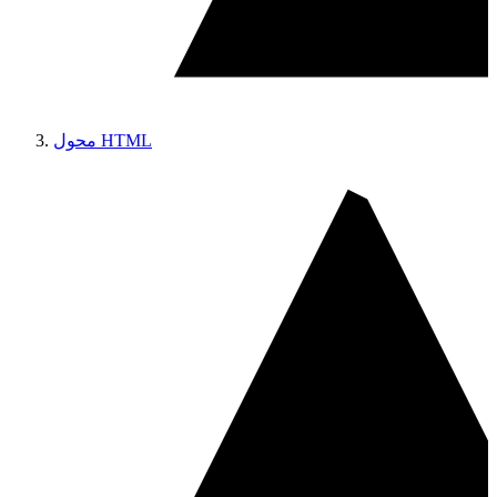
محول HTML