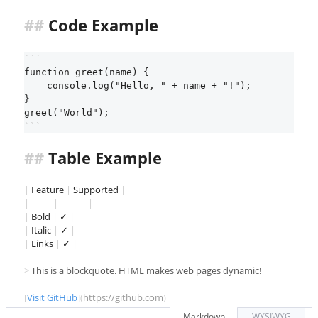
##
 Code Example
```
function greet(name) {
    console.log("Hello, " + name + "!");
}
greet("World");
```
##
 Table Example
|
 Feature 
|
 Supported 
|
| ------- | --------- |
|
 Bold 
|
 ✓ 
|
|
 Italic 
|
 ✓ 
|
|
 Links 
|
 ✓ 
|
> 
This is a blockquote. HTML makes web pages dynamic!
[
Visit GitHub
](
https://github.com
)
Markdown
WYSIWYG