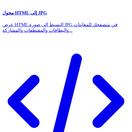
محول HTML إلى JPG
عرض HTML البسيط إلى صورة JPG في متصفحك للمعاينات
والبطاقات والمقتطفات والمشاركة...