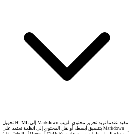
تحويل HTML إلى Markdown مفيد عندما تريد تحرير محتوى الويب
بتنسيق أبسط، أو نقل المحتوى إلى أنظمة تعتمد على Markdown
(مثل Jekyll أو Hugo أو GitHub)، أو تحتاج إلى إصدارات نصية عادية