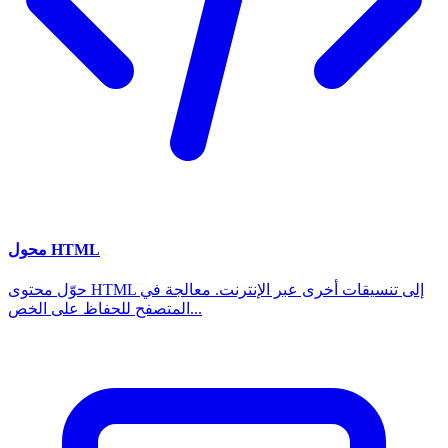
محول HTML
حوّل محتوى HTML إلى تنسيقات أخرى عبر الإنترنت. معالجة في
المتصفح للحفاظ على الخص...