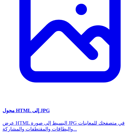
محول HTML إلى JPG
عرض HTML البسيط إلى صورة JPG في متصفحك للمعاينات
والبطاقات والمقتطفات والمشاركة...