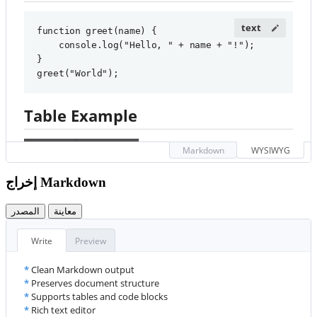
function greet(name) {

    console.log("Hello, " + name + "!");

}

greet("World");
Table Example
#
 Welcome to HTML to 
Markdown
WYSIWYG
Feature
Supported
Markdown Converter
إخراج Markdown
Bold
✓
Convert your 
**
HTML
**
 to 
*
Markdown
*
 with ease!
معاينة
المصدر
Italic
✓
##
 Features
Write
Preview
Links
✓
*
Clean Markdown output
This is a blockquote. HTML makes web pages dynamic!
*
Preserves document structure
*
Supports tables and code blocks
Visit GitHub
*
Rich text editor