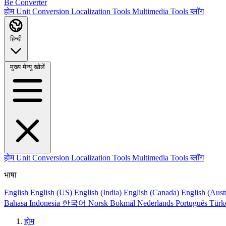
Be Converter
होम
Unit Conversion
Localization Tools
Multimedia Tools
ब्लॉग
हिन्दी
मुख्य मेन्यू खोलें
होम
Unit Conversion
Localization Tools
Multimedia Tools
ब्लॉग
भाषा
English
English (US)
English (India)
English (Canada)
English (Aust
Bahasa Indonesia
한국어
Norsk Bokmål
Nederlands
Português
Türk
होम