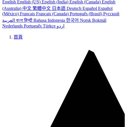
English
English (US)
English (India)
English (Canada)
English
(Australia)
中文
繁體中文
日本語
Deutsch
Español
Español
(México)
Français
Français (Canada)
Português (Brasil)
Русский
العربية
বাংলা
हिन्दी
Bahasa Indonesia
한국어
Norsk Bokmål
Nederlands
Português
Türkçe
اردو
首頁