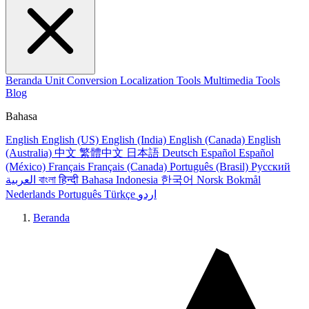
Beranda
Unit Conversion
Localization Tools
Multimedia Tools
Blog
Bahasa
English
English (US)
English (India)
English (Canada)
English
(Australia)
中文
繁體中文
日本語
Deutsch
Español
Español
(México)
Français
Français (Canada)
Português (Brasil)
Русский
العربية
বাংলা
हिन्दी
Bahasa Indonesia
한국어
Norsk Bokmål
Nederlands
Português
Türkçe
اردو
Beranda