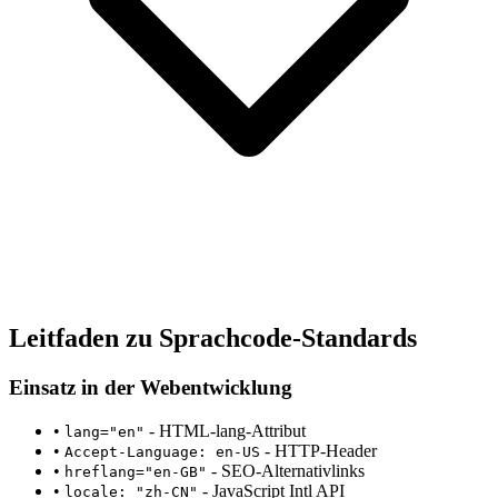
Leitfaden zu Sprachcode-Standards
Einsatz in der Webentwicklung
•
- HTML-lang-Attribut
lang="en"
•
- HTTP-Header
Accept-Language: en-US
•
- SEO-Alternativlinks
hreflang="en-GB"
•
- JavaScript Intl API
locale: "zh-CN"