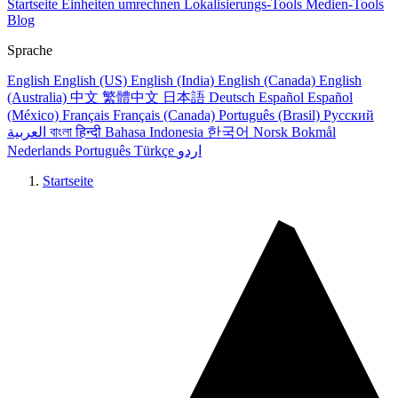
Startseite
Einheiten umrechnen
Lokalisierungs-Tools
Medien-Tools
Blog
Sprache
English
English (US)
English (India)
English (Canada)
English
(Australia)
中文
繁體中文
日本語
Deutsch
Español
Español
(México)
Français
Français (Canada)
Português (Brasil)
Русский
العربية
বাংলা
हिन्दी
Bahasa Indonesia
한국어
Norsk Bokmål
Nederlands
Português
Türkçe
اردو
Startseite