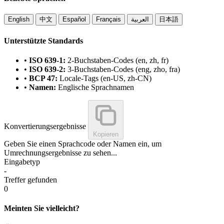
English
中文
Español
Français
العربية
日本語
Unterstützte Standards
•
ISO 639-1:
2-Buchstaben-Codes (en, zh, fr)
•
ISO 639-2:
3-Buchstaben-Codes (eng, zho, fra)
•
BCP 47:
Locale-Tags (en-US, zh-CN)
•
Namen:
Englische Sprachnamen
Konvertierungsergebnisse
Kopieren
Geben Sie einen Sprachcode oder Namen ein, um
Umrechnungsergebnisse zu sehen...
Eingabetyp
-
Treffer gefunden
0
Meinten Sie vielleicht?