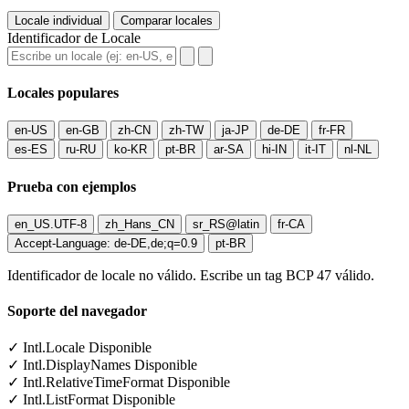
Locale individual
Comparar locales
Identificador de Locale
Locales populares
en-US
en-GB
zh-CN
zh-TW
ja-JP
de-DE
fr-FR
es-ES
ru-RU
ko-KR
pt-BR
ar-SA
hi-IN
it-IT
nl-NL
Prueba con ejemplos
en_US.UTF-8
zh_Hans_CN
sr_RS@latin
fr-CA
Accept-Language: de-DE,de;q=0.9
pt-BR
Identificador de locale no válido. Escribe un tag BCP 47 válido.
Soporte del navegador
✓
Intl.Locale
Disponible
✓
Intl.DisplayNames
Disponible
✓
Intl.RelativeTimeFormat
Disponible
✓
Intl.ListFormat
Disponible