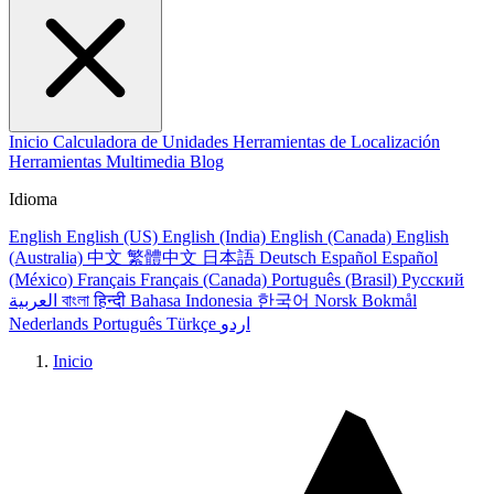
Inicio
Calculadora de Unidades
Herramientas de Localización
Herramientas Multimedia
Blog
Idioma
English
English (US)
English (India)
English (Canada)
English
(Australia)
中文
繁體中文
日本語
Deutsch
Español
Español
(México)
Français
Français (Canada)
Português (Brasil)
Русский
العربية
বাংলা
हिन्दी
Bahasa Indonesia
한국어
Norsk Bokmål
Nederlands
Português
Türkçe
اردو
Inicio