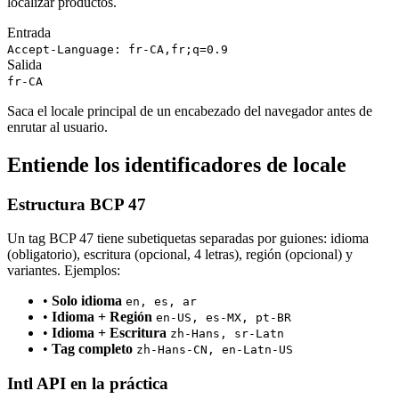
localizar productos.
Entrada
Accept-Language: fr-CA,fr;q=0.9
Salida
fr-CA
Saca el locale principal de un encabezado del navegador antes de
enrutar al usuario.
Entiende los identificadores de locale
Estructura BCP 47
Un tag BCP 47 tiene subetiquetas separadas por guiones: idioma
(obligatorio), escritura (opcional, 4 letras), región (opcional) y
variantes. Ejemplos:
•
Solo idioma
en, es, ar
•
Idioma + Región
en-US, es-MX, pt-BR
•
Idioma + Escritura
zh-Hans, sr-Latn
•
Tag completo
zh-Hans-CN, en-Latn-US
Intl API en la práctica