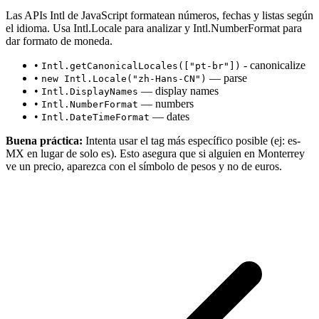
Las APIs Intl de JavaScript formatean números, fechas y listas según
el idioma. Usa Intl.Locale para analizar y Intl.NumberFormat para
dar formato de moneda.
•
- canonicalize
Intl.getCanonicalLocales(["pt-br"])
•
— parse
new Intl.Locale("zh-Hans-CN")
•
— display names
Intl.DisplayNames
•
— numbers
Intl.NumberFormat
•
— dates
Intl.DateTimeFormat
Buena práctica:
Intenta usar el tag más específico posible (ej: es-
MX en lugar de solo es). Esto asegura que si alguien en Monterrey
ve un precio, aparezca con el símbolo de pesos y no de euros.